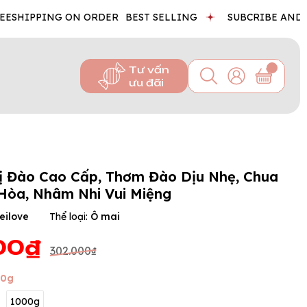
IPPING ON ORDER
BEST SELLING
SUBCRIBE AND GET 
Tư vấn
ưu đãi
ị Đào Cao Cấp, Thơm Đào Dịu Nhẹ, Chua
Hòa, Nhâm Nhi Vui Miệng
eilove
Thể loại:
Ô mai
00₫
302.000₫
00g
1000g