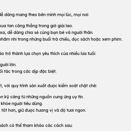
dễ dàng mang theo bên mình mọi lúc, mọi nơi:
a tan căng thẳng trong giờ giải lao.
xa, dễ dàng chia sẻ cùng bạn bè và người thân.
hâm nhi trong những buổi trà chiều, đọc sách hoặc xem phim.
 trở thành lựa chọn yêu thích của nhiều lứa tuổi:
gười lớn.
 tác trong các dịp đặc biệt.
 với quy trình sản xuất được kiểm soát chặt chẽ:
 kỹ càng từ những nguồn cung ứng uy tín.
khỏe người tiêu dùng.
ốt hơn, giữ được hương vị và độ tươi ngon.
hách có thể tham khảo các cách sau: