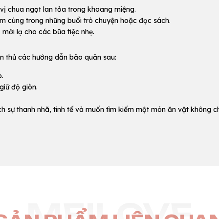
ị chua ngọt lan tỏa trong khoang miệng.
ấm cúng trong những buổi trò chuyện hoặc đọc sách.
mới lạ cho các bữa tiệc nhẹ.
uân thủ các hướng dẫn bảo quản sau:
p.
giữ độ giòn.
h sự thanh nhã, tinh tế và muốn tìm kiếm một món ăn vặt không ch
MEILOVE