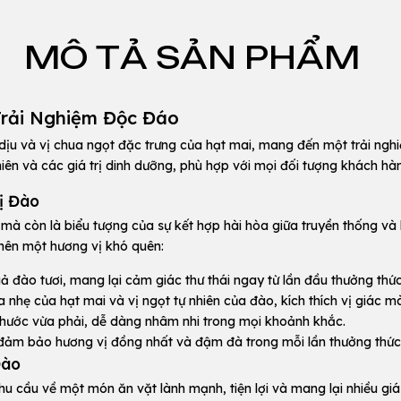
MÔ TẢ SẢN PHẨM
Trải Nghiệm Độc Đáo
 dịu và vị chua ngọt đặc trưng của hạt mai, mang đến một trải ng
hiên và các giá trị dinh dưỡng, phù hợp với mọi đối tượng khách hà
ị Đào
à còn là biểu tượng của sự kết hợp hài hòa giữa truyền thống và h
 nên một hương vị khó quên:
ả đào tươi, mang lại cảm giác thư thái ngay từ lần đầu thưởng thức
nhẹ của hạt mai và vị ngọt tự nhiên của đào, kích thích vị giác 
thước vừa phải, dễ dàng nhâm nhi trong mọi khoảnh khắc.
 đảm bảo hương vị đồng nhất và đậm đà trong mỗi lần thưởng thức
Đào
cầu về một món ăn vặt lành mạnh, tiện lợi và mang lại nhiều giá t