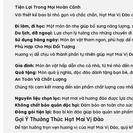
Tiện Lợi Trong Mọi Hoàn Cảnh
Với thiết kế bao bì nhỏ gọn và chắc chắn, Hạt Mai Vị Đào 
Đi làm, đi học:
Một món ăn nhẹ giúp bổ sung năng lượng, xu
Du lịch, dã ngoại:
Lựa chọn lý tưởng cho những chuyến đi 
Sử dụng hàng ngày:
Món ăn vặt thơm ngon, phù hợp để n
Phù Hợp Cho Mọi Đối Tượng
Hương vị dễ chịu và thành phần tự nhiên giúp Hạt Mai Vị Đào
Gia đình:
Món ăn vặt hấp dẫn cho cả nhà, từ trẻ nhỏ đến n
Quà tặng:
Món quà ý nghĩa, độc đáo dành tặng bạn bè, đối
An Toàn Và Chất Lượng
Chúng tôi cam kết mang đến sản phẩm chất lượng cao nhất,
Nguyên liệu chọn lọc:
Hạt mai và hương đào được lựa chọn
Không chất bảo quản độc hại:
Đảm bảo an toàn cho sức 
Đóng gói tiện lợi:
Bao bì kín đáo giúp bảo quản sản phẩm t
Gợi Ý Thưởng Thức Hạt Mai Vị Đào
Để tận hưởng trọn vẹn hương vị của Hạt Mai Vị Đào, quý k