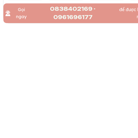
0838402169 -
Gọi
để được 
ngay
0961696177