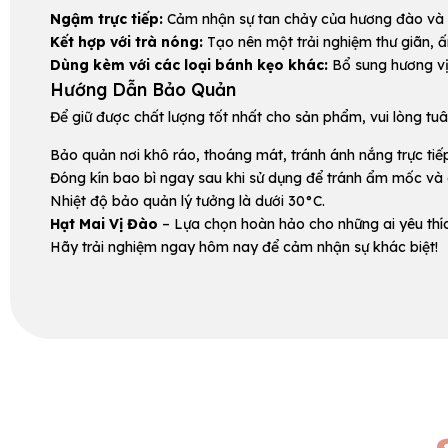
Ngậm trực tiếp:
Cảm nhận sự tan chảy của hương đào và v
Kết hợp với trà nóng:
Tạo nên một trải nghiệm thư giãn, 
Dùng kèm với các loại bánh kẹo khác:
Bổ sung hương vị 
Hướng Dẫn Bảo Quản
Để giữ được chất lượng tốt nhất cho sản phẩm, vui lòng t
Bảo quản nơi khô ráo, thoáng mát, tránh ánh nắng trực tiế
Đóng kín bao bì ngay sau khi sử dụng để tránh ẩm mốc và 
Nhiệt độ bảo quản lý tưởng là dưới 30°C.
Hạt Mai Vị Đào
– Lựa chọn hoàn hảo cho những ai yêu thíc
Hãy trải nghiệm ngay hôm nay để cảm nhận sự khác biệt!