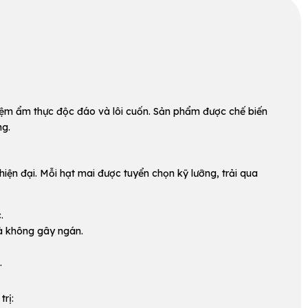
hiệm ẩm thực độc đáo và lôi cuốn. Sản phẩm được chế biến
ng.
iện đại. Mỗi hạt mai được tuyển chọn kỹ lưỡng, trải qua
.
mà không gây ngán.
.
rị: