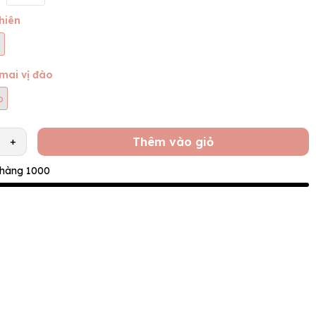
hiên
mai vị đào
o
Thêm vào giỏ
+
 hàng 1000