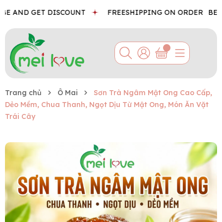
E AND GET DISCOUNT
FREESHIPPING ON ORDER
BEST
Trang chủ
Ô Mai
Sơn Trà Ngâm Mật Ong Cao Cấp,
Dẻo Mềm, Chua Thanh, Ngọt Dịu Từ Mật Ong, Món Ăn Vặt
Trái Cây