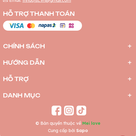
Email:
trihaojsc.vn@gmail.com
HỖ TRỢ THANH TOÁN
CHÍNH SÁCH
HƯỚNG DẪN
HỖ TRỢ
DANH MỤC
© Bản quyền thuộc về
Mei love
Cung cấp bởi
Sapo