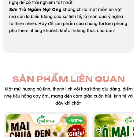
nghị để có trải nghiệm tốt nhất.
Sơn Trà Ngâm Mật Ong
không chỉ là một món ăn vặt
mà còn là biểu tượng của sự tinh tế, là món quà ý nghĩa
từ thiên nhiên. Hãy để sản phẩm của chúng tôi làm phong
phú thêm những khoảnh khắc thưởng thức của bạn!
MEILOVE
SẢN PHẨM LIÊN QUAN
Một mùi hương nữ tính, thanh lịch với hoa hồng dịu dàng, điểm
nhẹ tiêu hồng cay ấm, mang đến cảm giác cuốn hút, tinh tế và
đầy khí chất.
- 53%