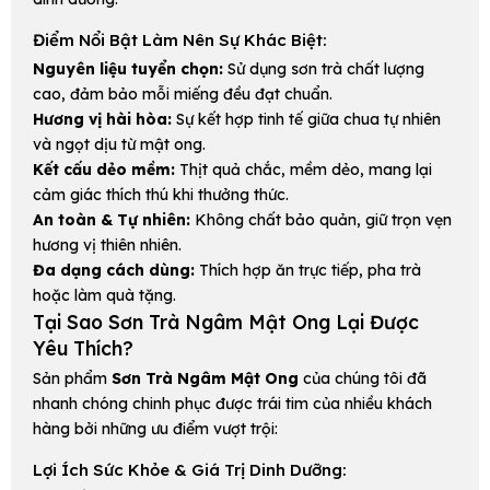
Điểm Nổi Bật Làm Nên Sự Khác Biệt:
Nguyên liệu tuyển chọn:
Sử dụng sơn trà chất lượng
cao, đảm bảo mỗi miếng đều đạt chuẩn.
Hương vị hài hòa:
Sự kết hợp tinh tế giữa chua tự nhiên
và ngọt dịu từ mật ong.
Kết cấu dẻo mềm:
Thịt quả chắc, mềm dẻo, mang lại
cảm giác thích thú khi thưởng thức.
An toàn & Tự nhiên:
Không chất bảo quản, giữ trọn vẹn
hương vị thiên nhiên.
Đa dạng cách dùng:
Thích hợp ăn trực tiếp, pha trà
hoặc làm quà tặng.
Tại Sao Sơn Trà Ngâm Mật Ong Lại Được
Yêu Thích?
Sản phẩm
Sơn Trà Ngâm Mật Ong
của chúng tôi đã
nhanh chóng chinh phục được trái tim của nhiều khách
hàng bởi những ưu điểm vượt trội:
Lợi Ích Sức Khỏe & Giá Trị Dinh Dưỡng: