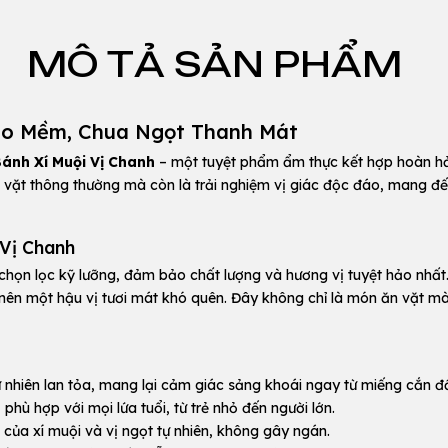
MÔ TẢ SẢN PHẨM
ẻo Mềm, Chua Ngọt Thanh Mát
ánh Xí Muội Vị Chanh
– một tuyệt phẩm ẩm thực kết hợp hoàn hảo
 vặt thông thường mà còn là trải nghiệm vị giác độc đáo, mang đế
 Vị Chanh
 chọn lọc kỹ lưỡng, đảm bảo chất lượng và hương vị tuyệt hảo nhất
nên một hậu vị tươi mát khó quên. Đây không chỉ là món ăn vặt m
nhiên lan tỏa, mang lại cảm giác sảng khoái ngay từ miếng cắn đầ
hù hợp với mọi lứa tuổi, từ trẻ nhỏ đến người lớn.
của xí muội và vị ngọt tự nhiên, không gây ngán.