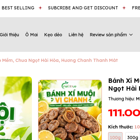
T SELLING
SUBCRIBE AND GET DISCOUNT
FREESHI
Giới thiệu
Ô Mai
Kẹo dẻo
Liên hệ
Review sản phẩm
ẻo Mềm, Chua Ngọt Hài Hòa, Hương Chanh Thanh Mát
Bánh Xí M
Ngọt Hài
Thương hiệu:
M
111.0
Kích thước:
1
100g
300g