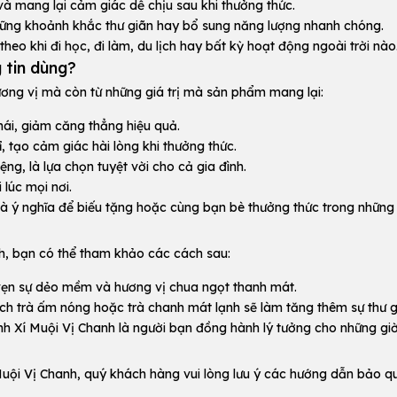
c và mang lại cảm giác dễ chịu sau khi thưởng thức.
hững khoảnh khắc thư giãn hay bổ sung năng lượng nhanh chóng.
eo khi đi học, đi làm, du lịch hay bất kỳ hoạt động ngoài trời nào
 tin dùng?
ương vị mà còn từ những giá trị mà sản phẩm mang lại:
hái, giảm căng thẳng hiệu quả.
 tạo cảm giác hài lòng khi thưởng thức.
g, là lựa chọn tuyệt vời cho cả gia đình.
lúc mọi nơi.
 ý nghĩa để biếu tặng hoặc cùng bạn bè thưởng thức trong những
nh, bạn có thể tham khảo các cách sau:
vẹn sự dẻo mềm và hương vị chua ngọt thanh mát.
ch trà ấm nóng hoặc trà chanh mát lạnh sẽ làm tăng thêm sự thư g
h Xí Muội Vị Chanh là người bạn đồng hành lý tưởng cho những giờ p
uội Vị Chanh, quý khách hàng vui lòng lưu ý các hướng dẫn bảo q