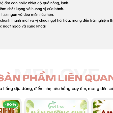
độ ẩm cao hoặc nhiệt độ quá nóng, lạnh.
iảm chất lượng và hương vị của bánh.
 tươi ngon và dẻo mềm lâu hơn.
hanh thanh mát và vị chua ngọt hài hòa, mang đến trải nghiệm t
c ngọt ngào và sảng khoái!
MEILOVE
SẢN PHẨM LIÊN QUA
oa hồng dịu dàng, điểm nhẹ tiêu hồng cay ấm, mang đến cảm
- 50%