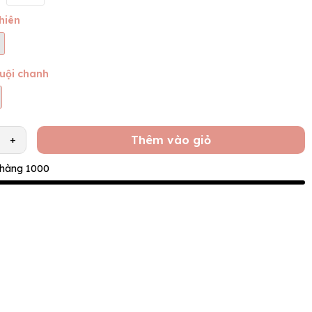
hiên
muội chanh
Thêm vào giỏ
+
 hàng 1000