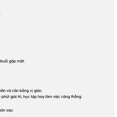
.
 buổi gặp mặt.
iãn và cân bằng vị giác.
hút giải trí, học tập hay làm việc căng thẳng.
uản sau: