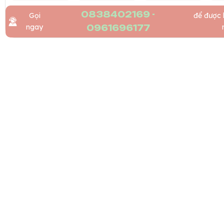
0838402169 -
Gọi
để được 
ngay
0961696177