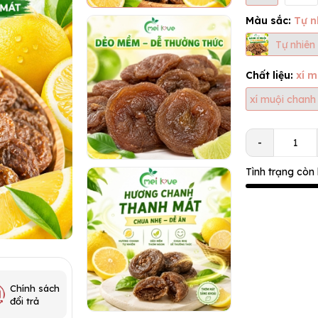
Màu sắc:
Tự n
Tự nhiên
Chất liệu:
xí 
xí muội chanh
-
Tình trạng còn
Chính sách
đổi trả