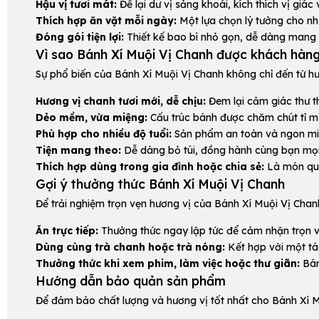
Hậu vị tươi mát:
Để lại dư vị sảng khoái, kích thích vị giá
Thích hợp ăn vặt mỗi ngày:
Một lựa chọn lý tưởng cho n
Đóng gói tiện lợi:
Thiết kế bao bì nhỏ gọn, dễ dàng mang th
Vì sao Bánh Xí Muội Vị Chanh được khách hàng
Sự phổ biến của Bánh Xí Muội Vị Chanh không chỉ đến từ h
Hương vị chanh tươi mới, dễ chịu:
Đem lại cảm giác thư t
Dẻo mềm, vừa miệng:
Cấu trúc bánh được chăm chút tỉ mỉ,
Phù hợp cho nhiều độ tuổi:
Sản phẩm an toàn và ngon miện
Tiện mang theo:
Dễ dàng bỏ túi, đồng hành cùng bạn mọi 
Thích hợp dùng trong gia đình hoặc chia sẻ:
Là món quà
Gợi ý thưởng thức Bánh Xí Muội Vị Chanh
Để trải nghiệm trọn vẹn hương vị của Bánh Xí Muội Vị Cha
Ăn trực tiếp:
Thưởng thức ngay lập tức để cảm nhận trọn 
Dùng cùng trà chanh hoặc trà nóng:
Kết hợp với một tá
Thưởng thức khi xem phim, làm việc hoặc thư giãn:
Bán
Hướng dẫn bảo quản sản phẩm
Để đảm bảo chất lượng và hương vị tốt nhất cho Bánh Xí M