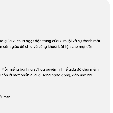
 giữa vị chua ngọt đặc trưng của xí muội và sự thanh mát
n cảm giác dễ chịu và sảng khoái bất tận cho mọi đối
. Mỗi miếng bánh là sự hòa quyện tinh tế giữa độ dẻo mềm
à còn là một phần của lối sống năng động, đáp ứng nhu
u tiên.