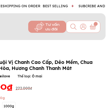
PPING ON ORDER
BEST SELLING
SUBCRIBE AND GET D
Tư vấn
ưu đãi
uội Vị Chanh Cao Cấp, Dẻo Mềm, Chua
 Hòa, Hương Chanh Thanh Mát
eilove
Thể loại:
Ô mai
00₫
222.000₫
00g
1000g