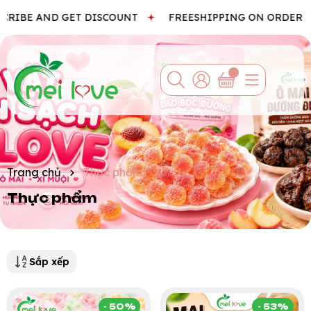
CRIBE AND GET DISCOUNT
FREESHIPPING ON ORDER
B
Trang chủ
Thực phẩm
Thực phẩm
Sắp xếp
- 50%
- 53%