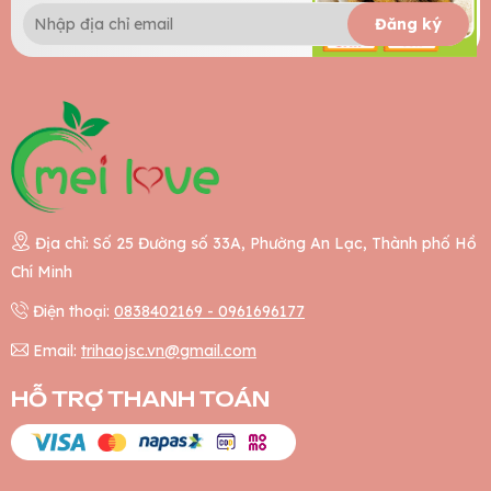
Đăng ký
Địa chỉ: Số 25 Đường số 33A, Phường An Lạc, Thành phố Hồ
Chí Minh
Điện thoại:
0838402169 - 0961696177
Email:
trihaojsc.vn@gmail.com
HỖ TRỢ THANH TOÁN