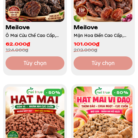
Meilove
Meilove
Ô Mai Cửu Chế Cao Cấp,
Mận Hoa Điền Cao Cấp,
Chua Ngọt Đậm Đà, Dẻo
Quả To Thịt Dày, Chua
62.000₫
101.000₫
Mềm, Hương Vị Truyền
Ngọt Hài Hòa, Dẻo Mềm
124.000₫
202.000₫
Thống Khó Quên
Dễ Ăn
Tùy chọn
Tùy chọn
- 50%
- 50%