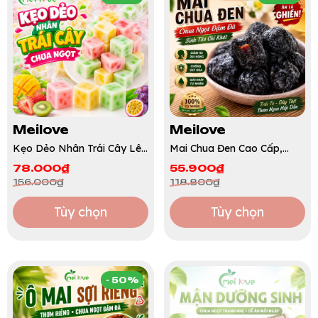
Meilove
Meilove
Kẹo Dẻo Nhân Trái Cây Lên
Mai Chua Đen Cao Cấp,
Men Chua Ngọt, Nhân Sốt
Chua Ngọt Tự Nhiên, Sinh
78.000₫
55.900₫
Mềm Tan, Ăn Vặt Lạ Miệng
Tân Giải Khát, Ăn Vặt Thơm
156.000₫
118.800₫
Cho Văn Phòng
Ngon
Tùy chọn
Tùy chọn
- 50%