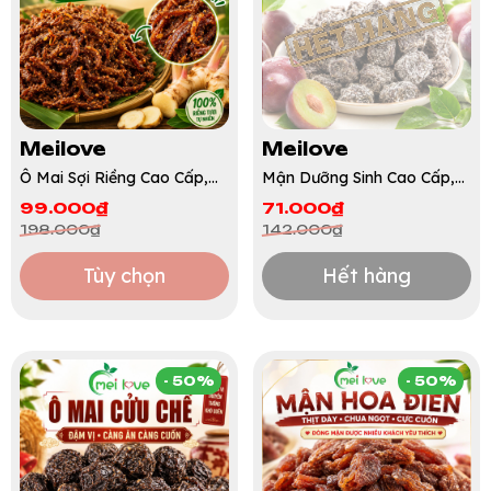
Meilove
Meilove
Ô Mai Sợi Riềng Cao Cấp,
Mận Dưỡng Sinh Cao Cấp,
Sợi Dẻo Mềm, Chua Ngọt
Dẻo Mềm, Chua Ngọt
99.000₫
71.000₫
Đậm Đà, Hương Riềng
Thanh Nhẹ Dễ Ăn Mỗi Ngày
198.000₫
142.000₫
Thơm Đặc Trưng
Tùy chọn
Hết hàng
- 50%
- 50%