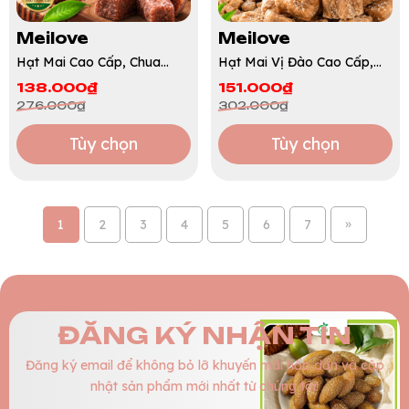
Meilove
Meilove
Hạt Mai Cao Cấp, Chua
Hạt Mai Vị Đào Cao Cấp,
Ngọt Đậm Đà, Nhâm Nhi
Thơm Đào Dịu Nhẹ, Chua
138.000₫
151.000₫
Vui Miệng, Món Ăn Vặt
Ngọt Hài Hòa, Nhâm Nhi
276.000₫
302.000₫
Truyền Thống
Vui Miệng
Tùy chọn
Tùy chọn
»
1
2
3
4
5
6
7
ĐĂNG KÝ NHẬN TIN
Đăng ký email để không bỏ lỡ khuyến mãi hấp dẫn và cập
nhật sản phẩm mới nhất từ chúng tôi!