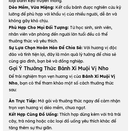
loại bánh kẹo truyền thống.
Dẻo Mềm, Vừa Miệng:
Kết cấu bánh được nghiên cứu kỹ
lưỡng để phù hợp với khẩu vị của nhiều người, dễ ăn và
không gây khó chịu.
Phù Hợp Cho Mọi Đối Tượng:
Từ học sinh, sinh viên,
nhân viên văn phòng đến người lớn tuổi đều có thể
thưởng thức và yêu thích.
Sự Lựa Chọn Hoàn Hảo Để Chia Sẻ:
Với hương vị độc
đáo và tính tiện lợi, đây là món quà lý tưởng để chia sẻ
cùng gia đình, bạn bè và đồng nghiệp.
Gợi Ý Thưởng Thức Bánh Xí Muội Vị Nho
Để trải nghiệm trọn vẹn hương vị của
Bánh Xí Muội Vị
Nho
, bạn có thể tham khảo một số cách thưởng thức
sau:
Ăn Trực Tiếp:
Mở gói và thưởng thức ngay để cảm nhận
trọn vẹn hương vị dẻo mềm, chua ngọt.
Kết Hợp Cùng Đồ Uống:
Thích hợp dùng kèm với trà trái
cây, trà nóng hoặc các loại đồ uống yêu thích khác để
tăng thêm sự thư giãn.