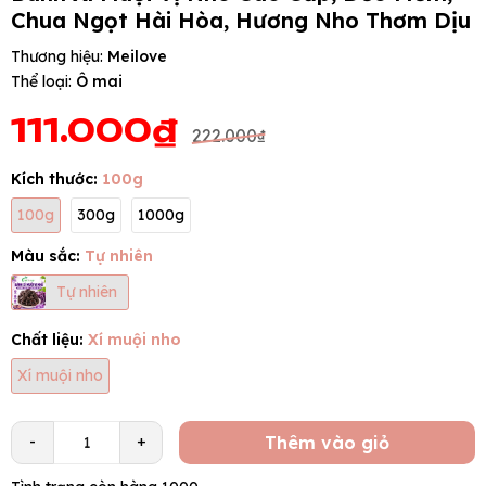
Chua Ngọt Hài Hòa, Hương Nho Thơm Dịu
Thương hiệu:
Meilove
Thể loại:
Ô mai
111.000₫
222.000₫
Kích thước:
100g
100g
300g
1000g
Màu sắc:
Tự nhiên
Tự nhiên
Chất liệu:
Xí muội nho
Xí muội nho
Thêm vào giỏ
-
+