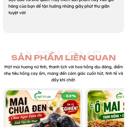
hàng của bạn để tận hưởng những giây phút thư giãn
tuyệt vời!
MEILOVE
SẢN PHẨM LIÊN QUAN
Một mùi hương nữ tính, thanh lịch với hoa hồng dịu dàng, điểm
nhẹ tiêu hồng cay ấm, mang đến cảm giác cuốn hút, tinh tế và
đầy khí chất.
- 53%