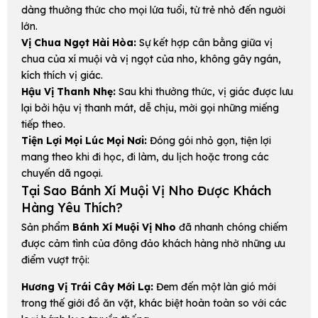
dàng thưởng thức cho mọi lứa tuổi, từ trẻ nhỏ đến người
lớn.
Vị Chua Ngọt Hài Hòa:
Sự kết hợp cân bằng giữa vị
chua của xí muội và vị ngọt của nho, không gây ngán,
kích thích vị giác.
Hậu Vị Thanh Nhẹ:
Sau khi thưởng thức, vị giác được lưu
lại bởi hậu vị thanh mát, dễ chịu, mời gọi những miếng
tiếp theo.
Tiện Lợi Mọi Lúc Mọi Nơi:
Đóng gói nhỏ gọn, tiện lợi
mang theo khi đi học, đi làm, du lịch hoặc trong các
chuyến dã ngoại.
Tại Sao Bánh Xí Muội Vị Nho Được Khách
Hàng Yêu Thích?
Sản phẩm
Bánh Xí Muội Vị Nho
đã nhanh chóng chiếm
được cảm tình của đông đảo khách hàng nhờ những ưu
điểm vượt trội:
Hương Vị Trái Cây Mới Lạ:
Đem đến một làn gió mới
trong thế giới đồ ăn vặt, khác biệt hoàn toàn so với các