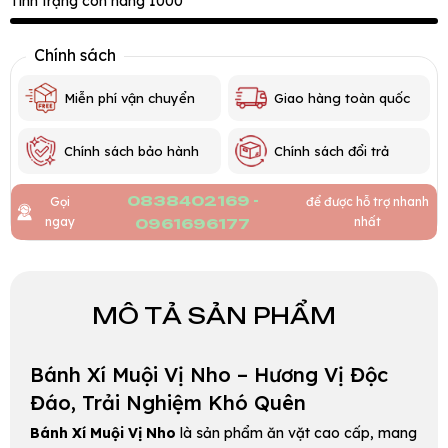
Tình trạng còn hàng 1000
Chính sách
Miễn phí vận chuyển
Giao hàng toàn quốc
Chính sách bảo hành
Chính sách đổi trả
0838402169 -
Gọi
để được hỗ trợ nhanh
ngay
nhất
0961696177
MÔ TẢ SẢN PHẨM
Bánh Xí Muội Vị Nho – Hương Vị Độc
Đáo, Trải Nghiệm Khó Quên
Bánh Xí Muội Vị Nho
là sản phẩm ăn vặt cao cấp, mang