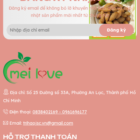
Đăng ký email để không bỏ lỡ khuyến mãi hấp dẫn và cập
nhật sản phẩm mới nhất từ chúng tôi!
Đăng ký
Địa chỉ: Số 25 Đường số 33A, Phường An Lạc, Thành phố Hồ
Chí Minh
Điện thoại:
0838402169 - 0961696177
Email:
trihaojsc.vn@gmail.com
HỖ TRỢ THANH TOÁN