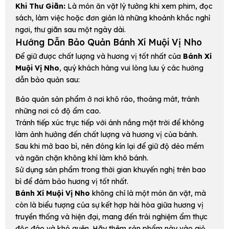
Khi Thư Giãn:
Là món ăn vặt lý tưởng khi xem phim, đọc
sách, làm việc hoặc đơn giản là những khoảnh khắc nghỉ
ngơi, thư giãn sau một ngày dài.
Hướng Dẫn Bảo Quản Bánh Xí Muội Vị Nho
Để giữ được chất lượng và hương vị tốt nhất của
Bánh Xí
Muội Vị Nho
, quý khách hàng vui lòng lưu ý các hướng
dẫn bảo quản sau:
Bảo quản sản phẩm ở nơi khô ráo, thoáng mát, tránh
những nơi có độ ẩm cao.
Tránh tiếp xúc trực tiếp với ánh nắng mặt trời để không
làm ảnh hưởng đến chất lượng và hương vị của bánh.
Sau khi mở bao bì, nên đóng kín lại để giữ độ dẻo mềm
và ngăn chặn không khí làm khô bánh.
Sử dụng sản phẩm trong thời gian khuyến nghị trên bao
bì để đảm bảo hương vị tốt nhất.
Bánh Xí Muội Vị Nho
không chỉ là một món ăn vặt, mà
còn là biểu tượng của sự kết hợp hài hòa giữa hương vị
truyền thống và hiện đại, mang đến trải nghiệm ẩm thực
độc đáo và khó quên. Hãy thêm sản phẩm này vào giỏ