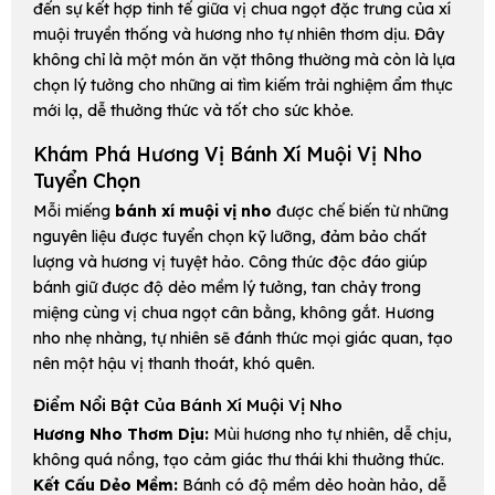
đến sự kết hợp tinh tế giữa vị chua ngọt đặc trưng của xí
muội truyền thống và hương nho tự nhiên thơm dịu. Đây
không chỉ là một món ăn vặt thông thường mà còn là lựa
chọn lý tưởng cho những ai tìm kiếm trải nghiệm ẩm thực
mới lạ, dễ thưởng thức và tốt cho sức khỏe.
Khám Phá Hương Vị Bánh Xí Muội Vị Nho
Tuyển Chọn
Mỗi miếng
bánh xí muội vị nho
được chế biến từ những
nguyên liệu được tuyển chọn kỹ lưỡng, đảm bảo chất
lượng và hương vị tuyệt hảo. Công thức độc đáo giúp
bánh giữ được độ dẻo mềm lý tưởng, tan chảy trong
miệng cùng vị chua ngọt cân bằng, không gắt. Hương
nho nhẹ nhàng, tự nhiên sẽ đánh thức mọi giác quan, tạo
nên một hậu vị thanh thoát, khó quên.
Điểm Nổi Bật Của Bánh Xí Muội Vị Nho
Hương Nho Thơm Dịu:
Mùi hương nho tự nhiên, dễ chịu,
không quá nồng, tạo cảm giác thư thái khi thưởng thức.
Kết Cấu Dẻo Mềm:
Bánh có độ mềm dẻo hoàn hảo, dễ